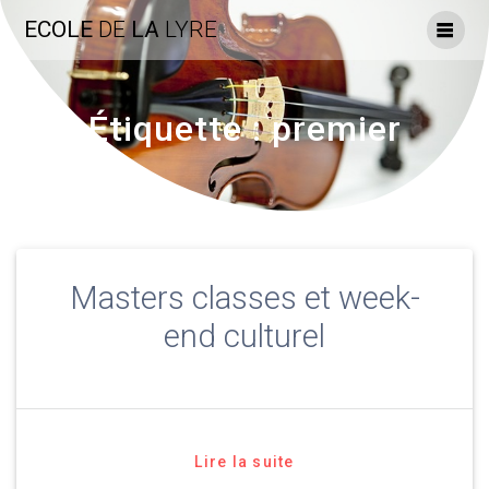
Skip
ECOLE
DE
LA
LYRE
to
content
Étiquette :
premier
Masters classes et week-
end culturel
Lire la suite