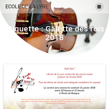
Skip
ECOLE
DE
LA
LYRE
to
content
Étiquette :
Galette des rois
2018