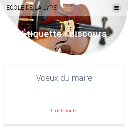
Skip
ECOLE
DE
LA
LYRE
to
content
Étiquette :
discours
Voeux du maire
Lire la suite