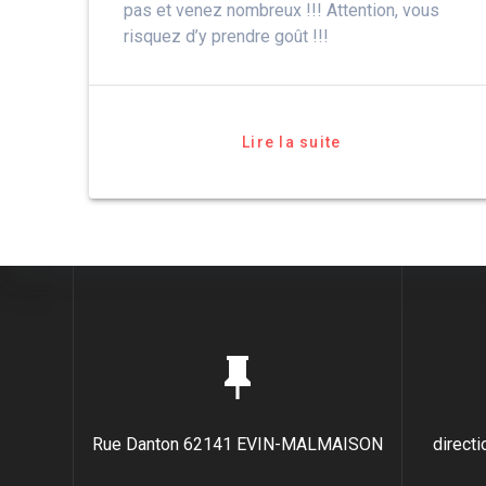
pas et venez nombreux !!! Attention, vous
risquez d’y prendre goût !!!
Lire la suite
Rue Danton 62141 EVIN-MALMAISON
direct