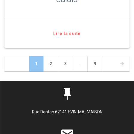
Lire la suite
Navigation
Page
Page
Page
Page
1
2
3
…
9
des
articles
Rue Danton 62141 EVIN-MALMAISON